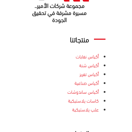
مجموعة شركات الأمير..
ﻣﺴﻴﺮة ﻣﺸﺮﻓﺔ ﻓﻲ ﺗﺤﻘﻴﻖ
اﻟﺠﻮدة
منتجاتنا
أكياس نفايات
أكياس شنة
أكياس تفريز
أكياس صناعية
أكياس ساندوشات
كاسات بلاستيكية
علب بلاستيكية