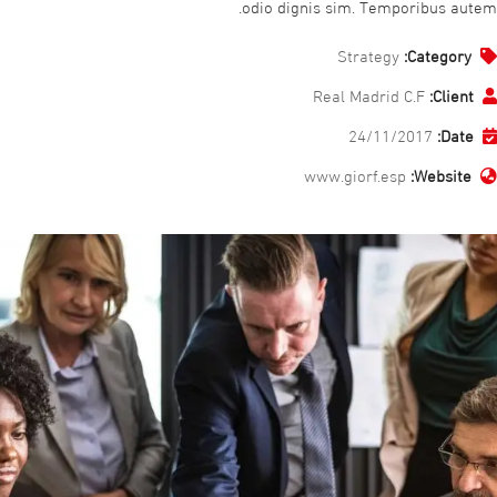
odio dignis sim. Temporibus autem.
Strategy
Category:
Real Madrid C.F
Client:
24/11/2017
Date:
www.giorf.esp
Website: