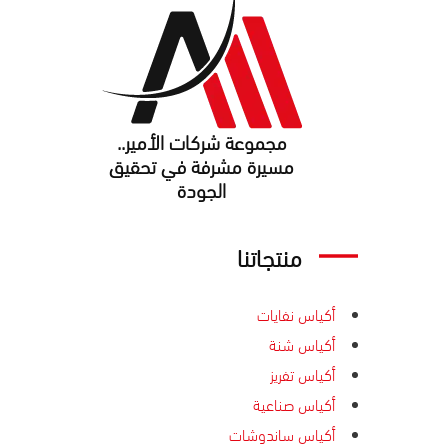
مجموعة شركات الأمير..
ﻣﺴﻴﺮة ﻣﺸﺮﻓﺔ ﻓﻲ ﺗﺤﻘﻴﻖ
اﻟﺠﻮدة
منتجاتنا
أكياس نفايات
أكياس شنة
أكياس تفريز
أكياس صناعية
أكياس ساندوشات