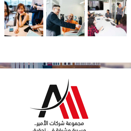
مجموعة شركات الأمير..
ﻣﺴﻴﺮة ﻣﺸﺮﻓﺔ ﻓﻲ ﺗﺤﻘﻴﻖ