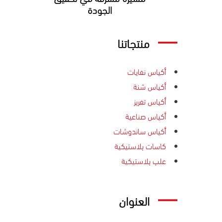
اﻟﺠﻮدة
منتجاتنا
أكياس نفايات
أكياس شنة
أكياس تفريز
أكياس صناعية
أكياس ساندوشات
كاسات بلاستيكية
علب بلاستيكية
العنوان